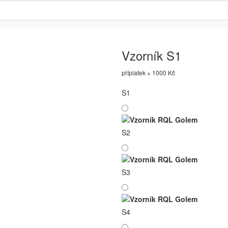
Vzorník S1
příplatek + 1000 Kč
S1
S2
S3
S4