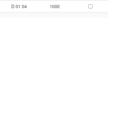
D 01 04
1000