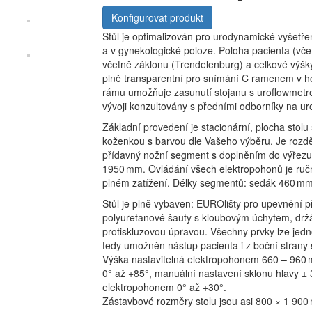
Konfigurovat produkt
Stůl je optimalizován pro urodynamické vyšetřen
a v gynekologické poloze. Poloha pacienta (včet
včetně záklonu (Trendelenburg) a celkové výšky
plně transparentní pro snímání C ramenem v ho
rámu umožňuje zasunutí stojanu s uroflowmetrem.
vývoji konzultovány s předními odborníky na ur
Základní provedení je stacionární, plocha stol
koženkou s barvou dle Vašeho výběru. Je rozdě
přídavný nožní segment s doplněním do výřezu
1950 mm. Ovládání všech elektropohonů je ručn
plném zatížení. Délky segmentů: sedák 460 m
Stůl je plně vybaven: EUROlišty pro upevnění p
polyuretanové šauty s kloubovým úchytem, držá
protiskluzovou úpravou. Všechny prvky lze jedno
tedy umožněn nástup pacienta i z boční strany s
Výška nastavitelná elektropohonem 660 – 960 
0° až +85°, manuální nastavení sklonu hlavy ±
elektropohonem 0° až +30°.
Zástavbové rozměry stolu jsou asi 800 × 1 900 