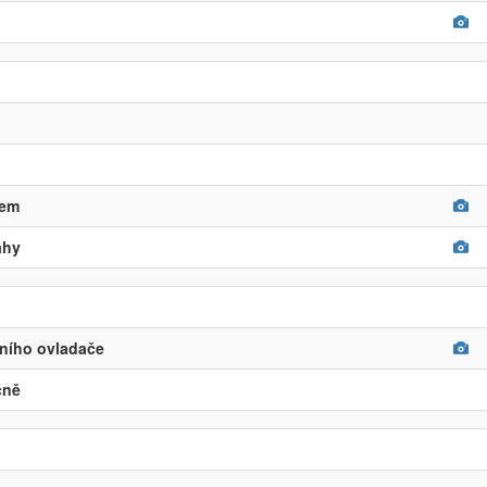
kem
ahy
čního ovladače
čně