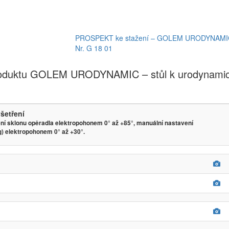
PROSPEKT ke stažení – GOLEM URODYNAMIC ta
Nr. G 18 01
produktu GOLEM URODYNAMIC – stůl k urodynamic
šetření
í sklonu opěradla elektropohonem 0° až +85°, manuální nastavení
g) elektropohonem 0° až +30°.