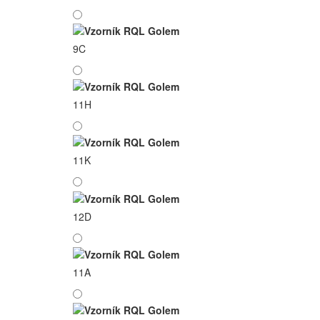
9C
11H
11K
12D
11A