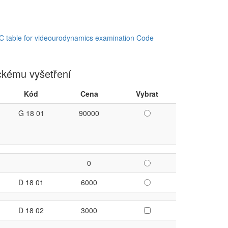
ble for videourodynamics examination Code
kému vyšetření
Kód
Cena
Vybrat
G 18 01
90000
0
D 18 01
6000
D 18 02
3000