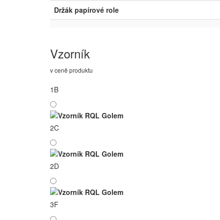
Držák papírové role
Vzorník
v ceně produktu
1B
2C
2D
3F