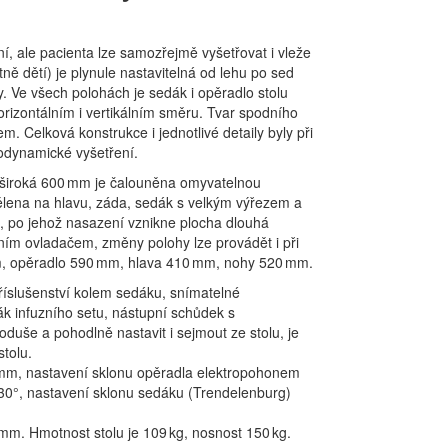
í, ale pacienta lze samozřejmě vyšetřovat i vleže
ně dětí) je plynule nastavitelná od lehu po sed
. Ve všech polohách je sedák i opěradlo stolu
rizontálním i vertikálním směru. Tvar spodního
 Celková konstrukce i jednotlivé detaily byly při
odynamické vyšetření.
u široká 600 mm je čalouněna omyvatelnou
lena na hlavu, záda, sedák s velkým výřezem a
, po jehož nasazení vznikne plocha dlouhá
ím ovladačem, změny polohy lze provádět i při
m, opěradlo 590 mm, hlava 410 mm, nohy 520 mm.
říslušenství kolem sedáku, snímatelné
k infuzního setu, nástupní schůdek s
duše a pohodlně nastavit i sejmout ze stolu, je
tolu.
mm, nastavení sklonu opěradla elektropohonem
 30°, nastavení sklonu sedáku (Trendelenburg)
mm. Hmotnost stolu je 109 kg, nosnost 150 kg.